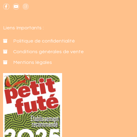
F
Y
I
a
o
n
c
u
s
e
t
t
b
u
a
o
b
g
Liens Importants :
o
e
r
k
a
-
m
f
Politique de confidentialité
Conditions générales de vente
Mentions légales