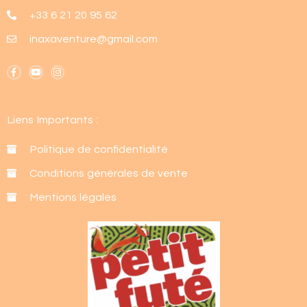
+33 6 21 20 95 62
inaxaventure@gmail.com
F
Y
I
a
o
n
c
u
s
e
t
t
b
u
a
o
b
g
Liens Importants :
o
e
r
k
a
-
m
f
Politique de confidentialité
Conditions générales de vente
Mentions légales